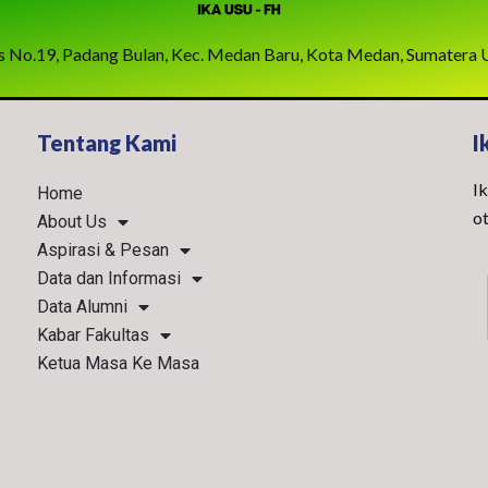
tas No.19, Padang Bulan, Kec. Medan Baru, Kota Medan, Sumatera
Tentang Kami
I
I
Home
o
About Us
Aspirasi & Pesan
Data dan Informasi
Data Alumni
Kabar Fakultas
Ketua Masa Ke Masa