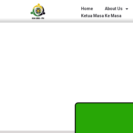
Lewati
Home
About Us
ke
Ketua Masa Ke Masa
konten